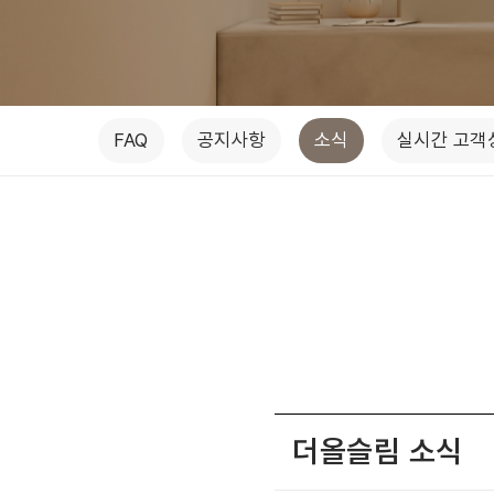
FAQ
공지사항
소식
실시간 고객
더올슬림 소식